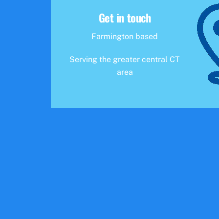
Get in touch
Farmington based
Serving the greater central CT
area