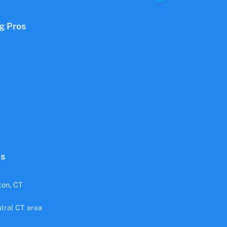
g Pros
Us
ton, CT
tral CT area