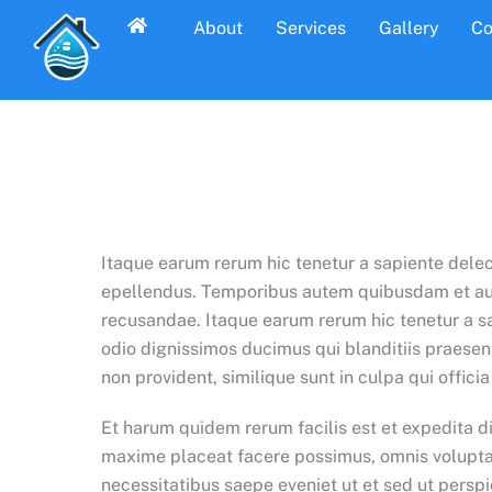
Skip
About
Services
Gallery
Co
to
content
Itaque earum rerum hic tenetur a sapiente delect
epellendus. Temporibus autem quibusdam et aut o
recusandae. Itaque earum rerum hic tenetur a sa
odio dignissimos ducimus qui blanditiis praesen
non provident, similique sunt in culpa qui offici
Et harum quidem rerum facilis est et expedita d
maxime placeat facere possimus, omnis voluptas
necessitatibus saepe eveniet ut et sed ut pers