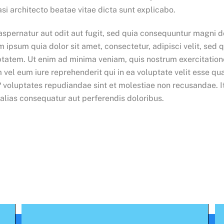
asi architecto beatae vitae dicta sunt explicabo.
spernatur aut odit aut fugit, sed quia consequuntur magni d
 ipsum quia dolor sit amet, consectetur, adipisci velit, se
atem. Ut enim ad minima veniam, quis nostrum exercitationem
el eum iure reprehenderit qui in ea voluptate velit esse qua
? voluptates repudiandae sint et molestiae non recusandae. 
 alias consequatur aut perferendis doloribus.