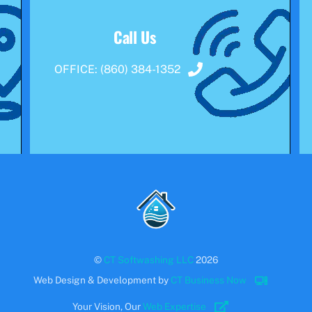
Call Us
OFFICE:
(860) 384-1352
Back
To
Top
©
CT Softwashing LLC
2026
Web Design & Development by
CT Business Now
Your Vision, Our
Web Expertise