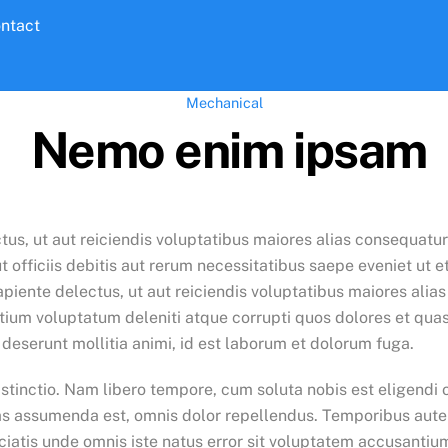
ntact
Mechanical
Nemo enim ipsam
us, ut aut reiciendis voluptatibus maiores alias consequatur
fficiis debitis aut rerum necessitatibus saepe eveniet ut e
piente delectus, ut aut reiciendis voluptatibus maiores alias
tium voluptatum deleniti atque corrupti quos dolores et quas
a deserunt mollitia animi, id est laborum et dolorum fuga.
istinctio. Nam libero tempore, cum soluta nobis est eligendi
 assumenda est, omnis dolor repellendus. Temporibus autem 
piciatis unde omnis iste natus error sit voluptatem accusant